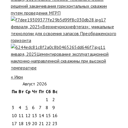
решений заканчивания горизонтальных скважин
путем проведения МГРП
17
февраля, 2025
«Верхнечонскнефтегаз»: уникальные
технологии для освоения запасов Преображенского
горизонта
11
января, 2025
Цементирование эксплуатационной
наклонно-направленной скважины при высокой
температуре
« Июн
Август 2026
Пн
Вт
Ср
Чт
Пт
Сб
Вс
1
2
3
4
5
6
7
8
9
10
11
12
13
14
15
16
17
18
19
20
21
22
23