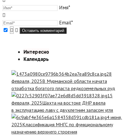
Имя*
Email*
Интересно
Календарь
28
февраля, 2025
В Мурманской области начата
отработка богатого пласта редкоземельных руд
15
февраля, 2025
Шахта на востоке ДНР ввела
в эксплуатацию лаву с двухлетним запасом угля
4 июня,
2025
Классификация МНГС по функциональному
назначению верхнего строения