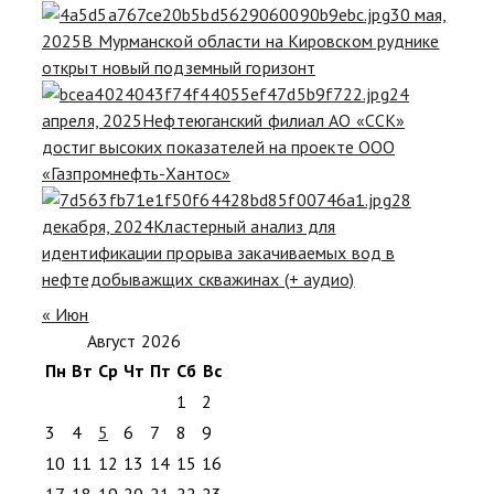
30 мая,
2025
В Мурманской области на Кировском руднике
открыт новый подземный горизонт
24
апреля, 2025
Нефтеюганский филиал АО «ССК»
достиг высоких показателей на проекте ООО
«Газпромнефть-Хантос»
28
декабря, 2024
Кластерный анализ для
идентификации прорыва закачиваемых вод в
нефтедобыважщих скважинах (+ аудио)
« Июн
Август 2026
Пн
Вт
Ср
Чт
Пт
Сб
Вс
1
2
3
4
5
6
7
8
9
10
11
12
13
14
15
16
17
18
19
20
21
22
23