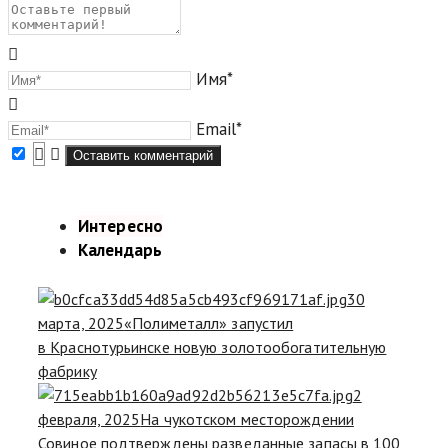
Имя*
Email*
Интересно
Календарь
30
марта, 2025
«Полиметалл» запустил
в Краснотурьинске новую золотообогатительную
фабрику
2
февраля, 2025
На чукотском месторождении
Совиное подтверждены разведанные запасы в 100