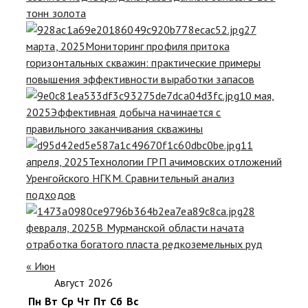
тонн золота
27
марта, 2025
Мониторинг профиля притока
горизонтальных скважин: практические примеры
повышения эффективности выработки запасов
10 мая,
2025
Эффективная добыча начинается с
правильного заканчивания скважины
11
апреля, 2025
Технологии ГРП ачимовских отложений
Уренгойского НГКМ. Сравнительный анализ
подходов
28
февраля, 2025
В Мурманской области начата
отработка богатого пласта редкоземельных руд
« Июн
Август 2026
Пн
Вт
Ср
Чт
Пт
Сб
Вс