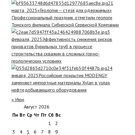
21
марта, 2025
«Геология – стезя для одержимых»
Профессиональный праздник отметили геологи
Томского филиала Сибирской Сервисной Компании
3
февраля, 2025
Эффективность снижения рисков
прихватов бурильных труб в процессе
строительства скважин в сложных горно-
геологических условиях
24
января, 2025
Российские покрытия MODENGY
заменяют импортные материалы Xylan в узлах
нефтедобывающего оборудования
« Июн
Август 2026
Пн
Вт
Ср
Чт
Пт
Сб
Вс
1
2
3
4
5
6
7
8
9